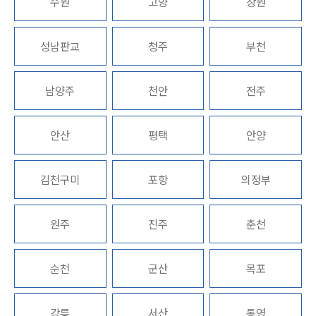
수원
고양
창원
성남판교
청주
부천
남양주
천안
전주
안산
평택
안양
김천구미
포항
의정부
원주
진주
춘천
순천
군산
목포
강릉
서산
통영